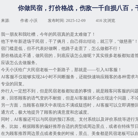
你做民宿，打价格战，伤敌一千自损八百，
来源:
|
作者:
小沃
|
发布时间:
2025-12-09
|
416
次浏览
|
我一朋友和我吐槽，今年的民宿真的是太难做了！
他下半年新进场干民宿，干了俩月，自己得出结论，就三字，“做慈善”
宿门槛是低，但不代表好做啊，他路子走歪了，怎么做都不行！
那价格战走不通，做民宿的，到底应该怎么做呢？其实很多老板都知道答
应该怎么去做服务。
今天小沃给广大民宿老板一个新路子，那就是——引入AI客服！
AI客服不仅能够实现24小时不间断服务，还能快速响应顾客的各种需
专业的回复。
外行人一定想不到，但是民宿老板都知道的事情，就是顾客问客服的问
来，回答顾客的语气变的不耐烦，但是AI客服就不会出现这个问题，不
另一方面，当顾客在聊天中表现出不满或疑惑时，AI客服可以立即调整
通方式，极大地提升了顾客的满意度和忠诚度。
同时，AI客服还可以与民宿的预订系统、支付系统以及评价系统等进行
务。比如，根据顾客的偏好推荐合适的房型或周边景点，或者在特殊节
在为顾客推荐周边景点或者美食的时候，景点、美食都是民宿老板可以自