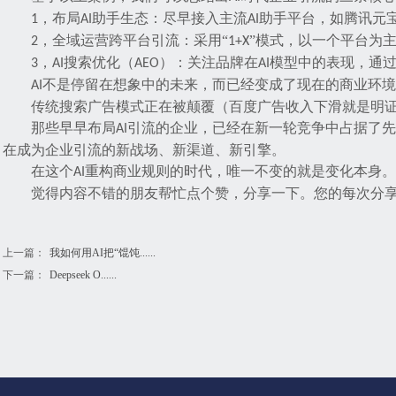
，
布局
助手生态：尽早接入主流
助手平台，如腾讯元
1
AI
AI
，
全域运营跨平台引流：采用
“
”模式，以一个平台为
2
1+X
，
搜索优化（
）：关注品牌在
模型中的表现，通
3
AI
A
EO
AI
不是
停留在想象中的未来
，而
已经变成了
现在的商业环境
AI
传统搜索广告模式正在被颠覆（百度广告收入下滑就是明
那些早早布局
引流的企业，已经在新一轮竞争中占据了先
AI
在成为企业引流的新战场、新渠道、新引擎。
在这个
重构商业规则的时代，唯一不变的就是变化本身。
AI
觉得内容不错的朋友帮忙点个赞，分享一下。您的每次分
上一篇：
我如何用AI把“馄饨......
下一篇：
Deepseek O......