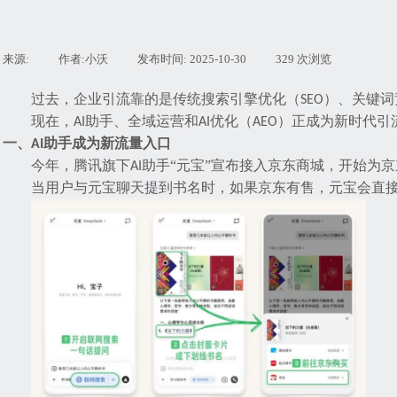
来源:
|
作者:
小沃
|
发布时间:
2025-10-30
|
329
次浏览
|
过去，企业引流靠的是传统搜索引擎优化（
）、关键词
SEO
现在，
助手、全域运营和
优化（
）正成为新时代引
AI
AI
AEO
一、
助手成为新流量入口
AI
今年，腾讯旗下
助手“元宝”宣布接入京东商城
，开始为京
AI
当用户与元宝聊天提到书名时，如果京东有售，元宝会直