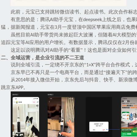
此前，元宝已支持跳转微信读书、起点读书。此次合作标
有意思的是：
腾讯
助手
元宝
，在
上线之后，也果
AI
deepseek
猛
，据新闻报道，
元宝在
月一度登顶中国区苹果应用商店免费
3
虽然目前
助手带货尚未掀起巨大波澜，但随着
大模型的
AI
AI
追踪元宝等
应用的用户增长。
有
数据显示，腾讯
仅仅
在
月份
AI
2
这足以说明腾讯对
助手的“看重”！这也是面对企业如何
AI
二、
全域运营
，是企业引流的不二王道
说到全域引流，一定绕不开
京东的
“
”跨平台合作模式
，
1+X
京东早已不再只是一个电商平台，而是通过
“接遍天下”的
从
年接入微信开始，京东先后与抖音、快手、新浪微
2014
跳京东
。
APP