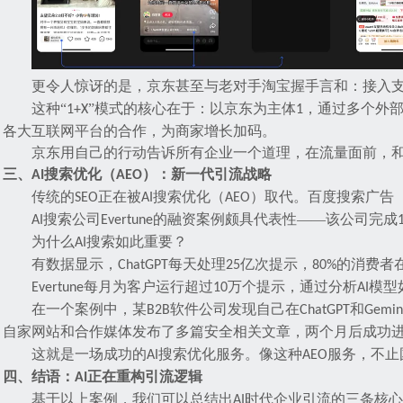
更令人惊讶的是，京东甚至与老对手淘宝握手言和：接入
这种
“
”模式的核心在于：以京东为主体
，通过多个外
1+X
1
各大互联网平台的合作，为商家增长加码。
京东用自己的行动告诉所有企业一个道理，在流量面前，
三、
搜索优化（
）：新一代引流战略
AI
A
EO
传统的
正在被
搜索优化（
）取代。百度搜索广告
SEO
AI
A
EO
搜索公司
的融资案例颇具代表性——该公司完成
AI
Evertune
为什么
搜索如此重要？
AI
有
数据显示，
每天处理
亿次提示，
的消费者
ChatGPT
25
80%
每月为客户运行超过
万个提示，通过分析
模型
Evertune
10
AI
在一个案例中，某
软件公司发现自己在
和
B2B
ChatGPT
Gemin
自家网站和合作媒体发布了多篇安全相关文章，两个月后成功
这就是一场成功的
搜索优化服务。像这种
服务，不止
AI
AEO
四、
结语：
正在重构引流逻辑
AI
基于以上案例，我们可以总结出
时代企业引流的三条核心
AI