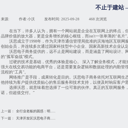
不止于建站 
来源:
|
作者:
小沃
|
发布时间:
2025-09-28
|
468
次浏览
|
在当下，许多人认为，拥有一个网站就是企业在互联网上的终点，
品牌价值的放大器，更是业务增长的核心枢纽，而isn't一张单薄的“名片”
沃思成立于1998年，作为天津市通信管理局批准的滨海地区互联网
创始会员，并连续多次通过国家科技型中小企业、国家高新技术企业认
沃思电子商务提供的，远不止是网站建设，而是涵盖了网站设计、网
的“孤军奋战”模式。
过硬的技术是基础，优秀的体验是核心。 深入了解业务模式，才能
强大在线交易功能的电商平台，还是需要复杂逻辑和数据处理的内勤管理
流程的“工具”。
网络推广是手段，成果转化是目的。沃思电子商务依托对互联网生态
他持续为客户提供优质贴心的售后服务和技术支持，以便及时响应客户
选择沃思，就意味着您选择了一位可靠的伙伴。真正的互联网服务，
诺，但超值交付。”
上一篇：
全行业老板的困惑：明......
下一篇：
天津开发区沃思电子商......