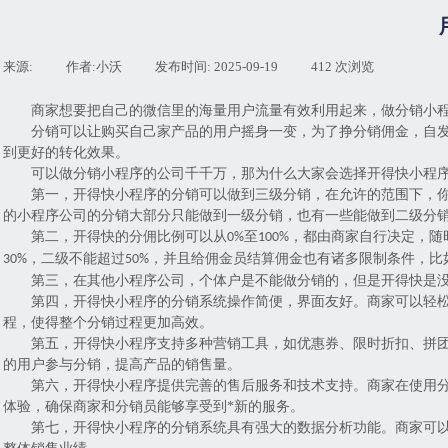
来源:
|
作者:
小沃
|
发布时间:
2025-09-19
|
412
次浏览
|
商家想要把自己的微信里的海量用户流量有效利用起来，做分销小程
分销可以让购买自己家产品的用户摇身一变，为了挣分销佣金，自
到更好的转化效果。
可以做分销小程序的公司千千万，那为什么大家会选择开得快小程
第一，开得快小程序的分销可以做到三级分销，在允许的范围下，
的小程序公司的分销大部分只能做到一级分销，也有一些能做到二级分
第二，
开得快的分佣比例可以从
至
，都由商家自行决定，随
0%
100%
，二级不能超过
，并且给佣金员结算佣金也有诸多限制条件，比
30%
50%
第三，
在其他小程序公司，个体户是不能做分销的，但是开得快是
第
四
，开得快小程序的分销系统操作简便，界面友好。商家可以轻
程，使得整个分销过程更加高效。
第
五
，开得快小程序支持多种营销工具，如优惠券、限时折扣、拼
的用户参与分销，提高产品的销售量。
第
六
，开得快小程序提供完善的售后服务和技术支持。商家在使用
体验，确保商家和分销员能够享受到*新的服务。
第
七
，开得快小程序的分销系统具有强大的数据分析功能。商家可