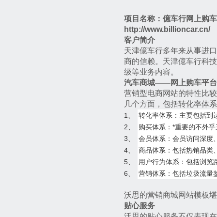
项目名称：億车行网上购车
http://www.billioncar.cn/
客户简介
天津億车行多年来从事进口
商的信赖。天津億车行科技
级等业务内容。
汽车商城——网上购车平台
营销型电商网站的特性比较
几个方面，包括转化率体系
1、
转化率体系：主要包括到
2、
购买体系：*重要的不外
3、
会员体系：会员访问深度
4、
商品体系：包括热销品类
5、
用户行为体系：包括浏览
6、
营销体系：包括垃圾流量
沃思的营销商城网站模板堪
贴心服务
沃思的贴心服务不仅表现在