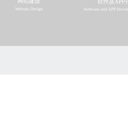
网站建设
软件及APP
Website Design
Software and APP Deve
W